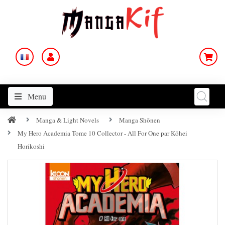
Menu
Manga & Light Novels
Manga Shōnen
My Hero Academia Tome 10 Collector - All For One par Kōhei
Horikoshi