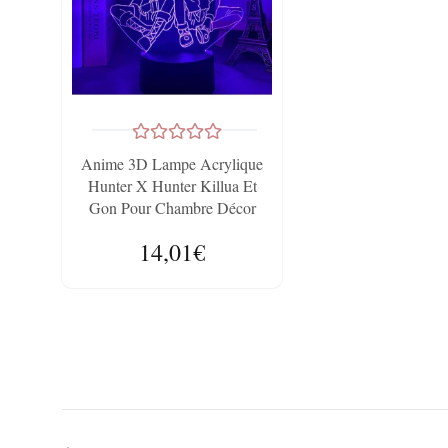
Anime 3D Lampe Acrylique
Hunter X Hunter Killua Et
Gon Pour Chambre Décor
Veilleuse Cadeau
14,01€
D'anniversaire Led ,Manga
Hxh Killua-Touch Contrôle