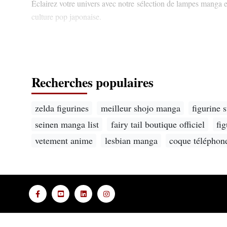
Éclairez votre univers avec notre sélection de lampes manga 
culture pop japonaise.
Recherches populaires
zelda figurines
meilleur shojo manga
figurine 
seinen manga list
fairy tail boutique officiel
fig
vetement anime
lesbian manga
coque téléphon