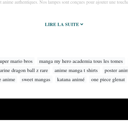
et anime authentiques. Nos lampes sont conçues pour ajouter une touche 
LIRE LA SUITE
super mario bros
manga my hero academia tous les tomes
urine dragon ball z rare
anime manga t shirts
poster ani
e anime
sweet mangas
katana animé
one piece glenat