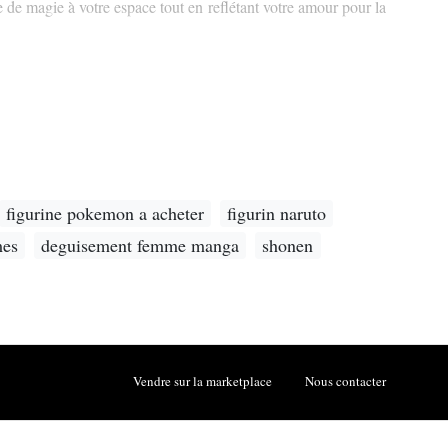
de magie à votre espace tout en reflétant votre amour pour la
figurine pokemon a acheter
figurin naruto
mes
deguisement femme manga
shonen
Vendre sur la marketplace
Nous contacter