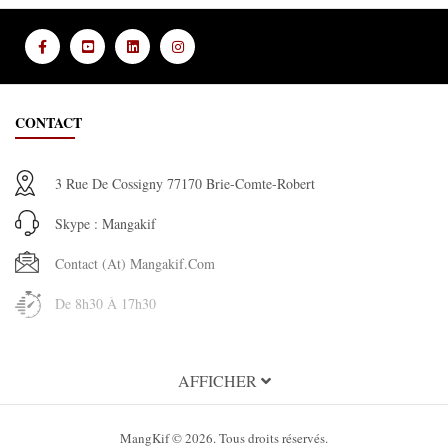
CONTACT
3 Rue De Cossigny 77170 Brie-Comte-Robert
Skype : Mangakif
Contact (at) Mangakif.com
De 8h30 À 17h30
INFORMATION
AFFICHER
À propos de MangaKif
MangKif © 2026. Tous droits réservés.