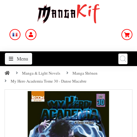
Menu
Manga & Light Novels
Manga Shōnen
My Hero Academia Tome 30 - Danse Macabre