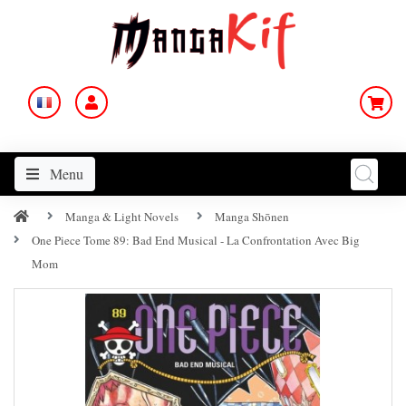
Menu
Manga & Light Novels
Manga Shōnen
One Piece Tome 89: Bad End Musical - La Confrontation Avec Big
Mom