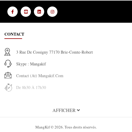
CONTACT
3 Rue De Cossigny 77170 Brie-Comte-Robert
Skype : Mangakif
Contact (at) Mangakif.com
De 8h30 À 17h30
INFORMATION
AFFICHER
À propos de MangaKif
MangKif © 2026. Tous droits réservés.
Condition Générales d'utilisation