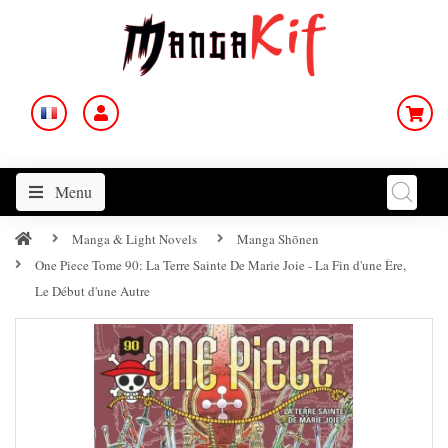
Menu
Manga & Light Novels
Manga Shōnen
One Piece Tome 90: La Terre Sainte De Marie Joie - La Fin d'une Ère,
Le Début d'une Autre