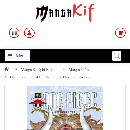
Menu
Manga & Light Novels
Manga Shōnen
One Piece Tome 48: L'Aventure d'Oz - Eiichirō Oda