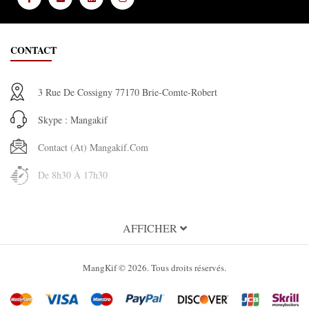
CONTACT
3 Rue De Cossigny 77170 Brie-Comte-Robert
Skype : Mangakif
Contact (at) Mangakif.com
De 8h30 À 17h30
INFORMATION
AFFICHER
À propos de MangaKif
MangKif © 2026. Tous droits réservés.
Condition Générales d'utilisation
Mentions légales MangaKif