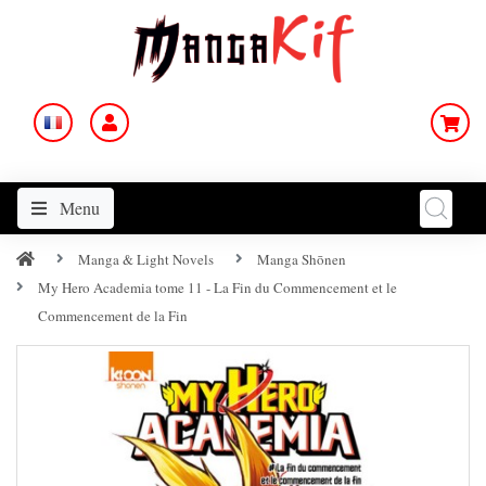
Menu
Manga & Light Novels
Manga Shōnen
My Hero Academia tome 11 - La Fin du Commencement et le
Commencement de la Fin