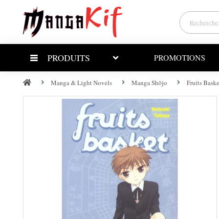
PRODUITS
PROMOTIONS
Manga & Light Novels
Manga Shōjo
Fruits Bask