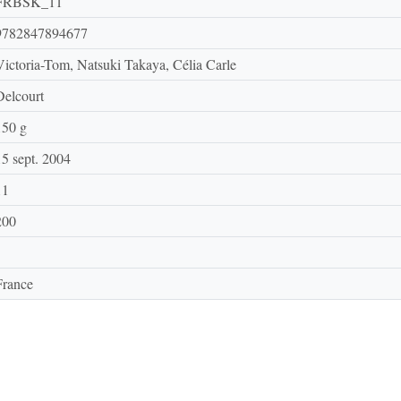
FRBSK_11
9782847894677
Victoria-Tom, Natsuki Takaya, Célia Carle
Delcourt
150 g
15 sept. 2004
11
200
France