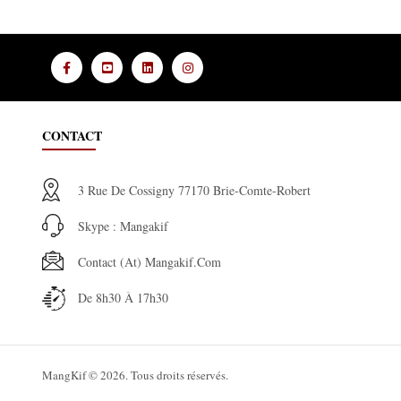
CONTACT
3 Rue De Cossigny 77170 Brie-Comte-Robert
Skype : Mangakif
Contact (at) Mangakif.com
De 8h30 À 17h30
MangKif © 2026. Tous droits réservés.