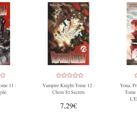
ome 11 :
Vampire Knight Tome 12 :
Yona, P
gile
Choix Et Secrets
Tome 
L'E
7,29€