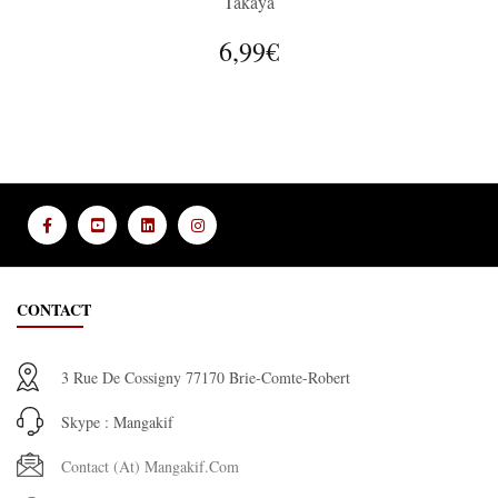
Takaya
6,99€
CONTACT
3 Rue De Cossigny 77170 Brie-Comte-Robert
Skype : Mangakif
Contact (at) Mangakif.com