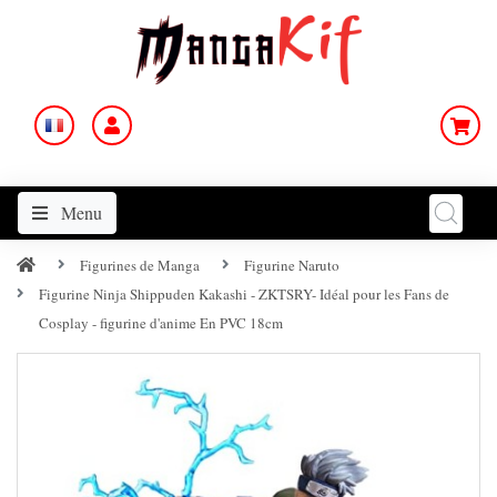
Menu
Figurines de Manga
Figurine Naruto
Figurine Ninja Shippuden Kakashi - ZKTSRY- Idéal pour les Fans de
Cosplay - figurine d'anime En PVC 18cm