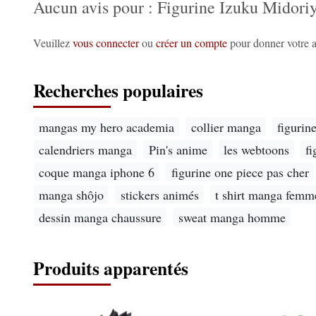
Aucun avis pour : Figurine Izuku Midor
Veuillez
vous connecter
ou
créer un compte
pour donner votre a
Recherches populaires
mangas my hero academia
collier manga
figurin
calendriers manga
Pin's anime
les webtoons
f
coque manga iphone 6
figurine one piece pas cher
manga shôjo
stickers animés
t shirt manga femm
dessin manga chaussure
sweat manga homme
Produits apparentés