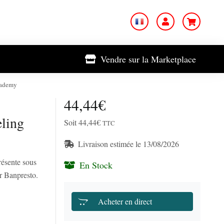
Vendre sur la Marketplace
cademy
44,44€
ling
Soit 44,44€
TTC
Livraison estimée le 13/08/2026
résente sous
En Stock
r Banpresto.
Acheter en direct