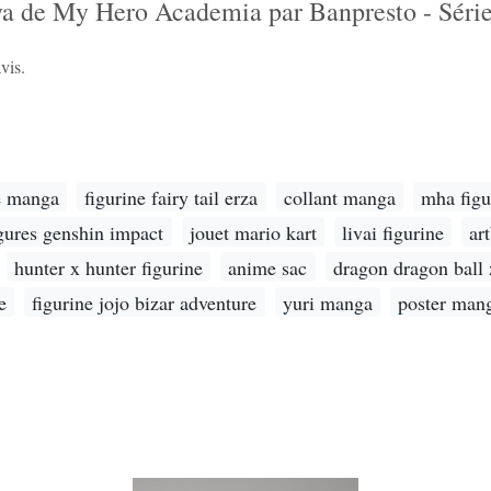
iya de My Hero Academia par Banpresto - Sér
vis.
e manga
figurine fairy tail erza
collant manga
mha figu
igures genshin impact
jouet mario kart
livai figurine
ar
hunter x hunter figurine
anime sac
dragon dragon ball 
e
figurine jojo bizar adventure
yuri manga
poster man
‹
›