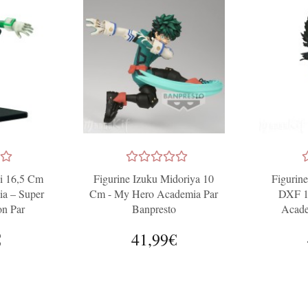
i 16,5 Cm
Figurine Izuku Midoriya 10
Figurin
a – Super
Cm - My Hero Academia Par
DXF 1
on Par
Banpresto
Acade
dio
€
41,99€