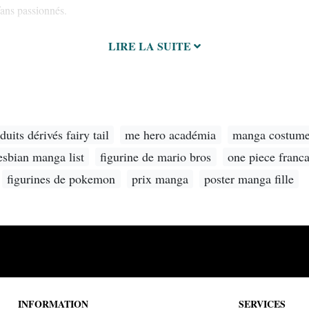
fans passionnés.
LIRE LA SUITE
duits dérivés fairy tail
me hero académia
manga costum
esbian manga list
figurine de mario bros
one piece franca
figurines de pokemon
prix manga
poster manga fille
INFORMATION
SERVICES