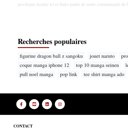
prochaine lecture ici et faites partie de notre communauté de 
Recherches populaires
figurine dragon ball z sangoku
jouet naruto
pro
coque manga iphone 12
top 10 manga seinen
l
pull noel manga
pop link
tee shirt manga ado
CONTACT