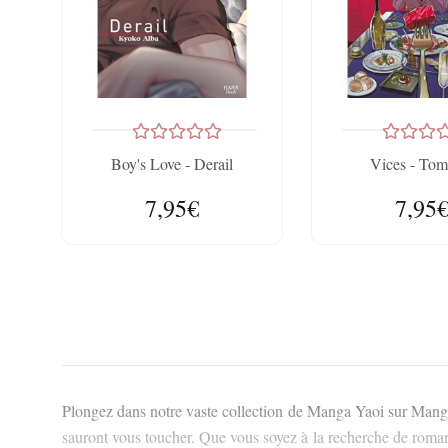
Boy's Love - Derail
Vices - Tom
7,95€
7,95
Plongez dans notre vaste collection de Manga Yaoi sur MangaK
sauront vous toucher. Que vous soyez à la recherche de romanc