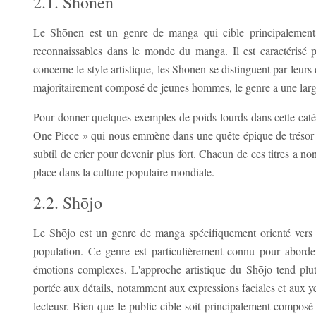
2.1. Shōnen
Le Shōnen est un genre de manga qui cible principalement 
reconnaissables dans le monde du manga. Il est caractérisé p
concerne le style artistique, les Shōnen se distinguent par leur
majoritairement composé de jeunes hommes, le genre a une large a
Pour donner quelques exemples de poids lourds dans cette catég
One Piece » qui nous emmène dans une quête épique de trésor de 
subtil de crier pour devenir plus fort. Chacun de ces titres a n
place dans la culture populaire mondiale.
2.2. Shōjo
Le Shōjo est un genre de manga spécifiquement orienté vers un
population. Ce genre est particulièrement connu pour aborder
émotions complexes. L'approche artistique du Shōjo tend plutô
portée aux détails, notamment aux expressions faciales et aux y
lecteusr. Bien que le public cible soit principalement composé 