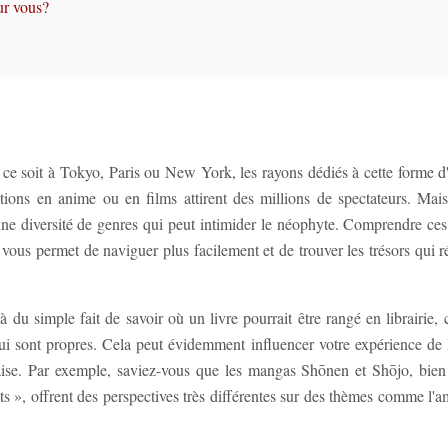
ur vous?
e soit à Tokyo, Paris ou New York, les rayons dédiés à cette forme d'
tations en anime ou en films attirent des millions de spectateurs. Mais
une diversité de genres qui peut intimider le néophyte. Comprendre ces 
vous permet de naviguer plus facilement et de trouver les trésors qui r
du simple fait de savoir où un livre pourrait être rangé en librairie,
lui sont propres. Cela peut évidemment influencer votre expérience de l
naise. Par exemple, saviez-vous que les mangas Shōnen et Shōjo, bie
 », offrent des perspectives très différentes sur des thèmes comme l'am