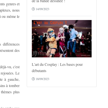
de la bande dessinée !
ents genres et
14/09/2023
mplexes, nous
ri ou même le
s différences
présentent des
L'art du Cosplay : Les bases pour
éjà-vu, c'est
débutants
 rejouées. Le
ite à gauche,
18/09/2023
sins à tomber
 thèmes plus