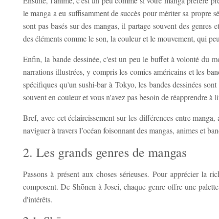
Ensuite, l'anime, c'est un peu comme si votre manga préféré pre
le manga a eu suffisamment de succès pour mériter sa propre sé
sont pas basés sur des mangas, il partage souvent des genres et
des éléments comme le son, la couleur et le mouvement, qui peuven
Enfin, la bande dessinée, c'est un peu le buffet à volonté du m
narrations illustrées, y compris les comics américains et les 
spécifiques qu'un sushi-bar à Tokyo, les bandes dessinées sont 
souvent en couleur et vous n'avez pas besoin de réapprendre à li
Bref, avec cet éclaircissement sur les différences entre manga
naviguer à travers l’océan foisonnant des mangas, animes et ban
2. Les grands genres de mangas
Passons à présent aux choses sérieuses. Pour apprécier la ri
composent. De Shōnen à Josei, chaque genre offre une palette u
d'intérêts.