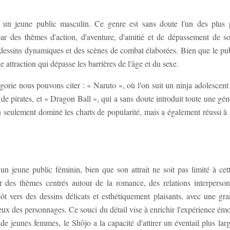
un jeune public masculin. Ce genre est sans doute l'un des plus p
ar des thèmes d'action, d'aventure, d'amitié et de dépassement de s
s dessins dynamiques et des scènes de combat élaborées. Bien que le publ
ttraction qui dépasse les barrières de l'âge et du sexe.
orie nous pouvons citer : « Naruto », où l'on suit un ninja adolescent 
pirates, et « Dragon Ball », qui a sans doute introduit toute une génér
on seulement dominé les charts de popularité, mais a également réussi à 
 jeune public féminin, bien que son attrait ne soit pas limité à cet
 des thèmes centrés autour de la romance, des relations interperson
t vers des dessins délicats et esthétiquement plaisants, avec une gra
eux des personnages. Ce souci du détail vise à enrichir l'expérience émo
de jeunes femmes, le Shōjo a la capacité d'attirer un éventail plus larg