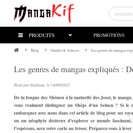
PRODUITS
PROMOTIONS
Blog
Guides & Astuces
Les genres de mangas expl
Les genres de mangas expliqués : D
Posté par Stéphane, le 14/09/2023
De la fougue des Shōnen à la maturité des Josei, le manga 
vous vraiment distinguer un Shōjo d'un Seinen ? Si le 
embarquez avec nous dans cet article de blog pour un voyag
ou un néophyte désireux d'explorer ce monde fascinant, 
l’espérons, sera votre carte au trésor. Préparez-vous à lever