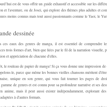
rd’hui est de vous offrir un guide exhaustif et accessible sur les différ
on et l'aventure, ou de Josei, qui explore des thèmes plus adultes et co
genres moins connus mais tout aussi passionnants comme le Yaoi, le Yu
bande dessinée
ns ces eaux des genres de manga, il est essentiel de comprendre le
 trois formes d'art, bien que liées par le fil de la narration visuelle, 
ion et appréciation de chacune d'elles.
ôt, le rouleau de papier de manga! Si ça vous donne une impression de d
ppelons-le, parce que même les bonnes vieilles chansons méritent d'être
naise, unique en son genre, qui vous fait tourner les pages de dro
e gamme de genres et est connu pour sa profondeur narrative et ses des
en anime, mais il peut aussi exister indépendamment, explorant des
adaptées à d'autres formats.