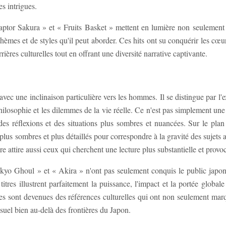
s intrigues.
r Sakura » et « Fruits Basket » mettent en lumière non seulement l
hèmes et de styles qu'il peut aborder. Ces hits ont su conquérir les cœur
ères culturelles tout en offrant une diversité narrative captivante.
ec une inclinaison particulière vers les hommes. Il se distingue par l'e
hilosophie et les dilemmes de la vie réelle. Ce n'est pas simplement une
s réflexions et des situations plus sombres et nuancées. Sur le plan a
 plus sombres et plus détaillés pour correspondre à la gravité des sujets
re attire aussi ceux qui cherchent une lecture plus substantielle et provoc
kyo Ghoul » et « Akira » n'ont pas seulement conquis le public japon
tres illustrent parfaitement la puissance, l'impact et la portée globale
s sont devenues des références culturelles qui ont non seulement ma
suel bien au-delà des frontières du Japon.