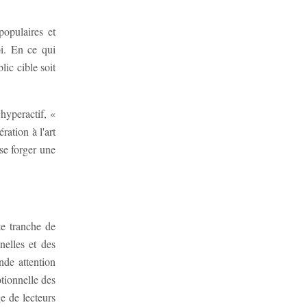
opulaires et
oi. En ce qui
ic cible soit
hyperactif, «
ation à l'art
se forger une
te tranche de
nelles et des
nde attention
tionnelle des
e de lecteurs