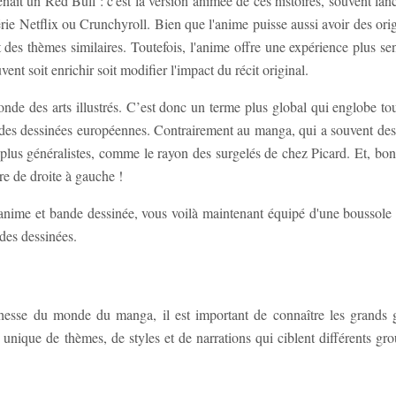
nait un Red Bull : c'est la version animée de ces histoires, souvent lan
rie Netflix ou Crunchyroll. Bien que l'anime puisse aussi avoir des ori
 des thèmes similaires. Toutefois, l'anime offre une expérience plus sen
t soit enrichir soit modifier l'impact du récit original.
onde des arts illustrés. C’est donc un terme plus global qui englobe tou
bandes dessinées européennes. Contrairement au manga, qui a souvent des
plus généralistes, comme le rayon des surgelés de chez Picard. Et, bonu
re de droite à gauche !
, anime et bande dessinée, vous voilà maintenant équipé d'une boussole 
des dessinées.
chesse du monde du manga, il est important de connaître les grands 
nique de thèmes, de styles et de narrations qui ciblent différents gro