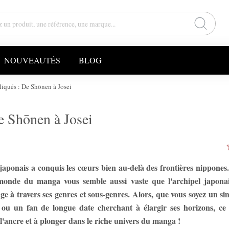
NOUVEAUTÉS
BLOG
iqués : De Shōnen à Josei
e Shōnen à Josei
japonais a conquis les cœurs bien au-delà des frontières nippones.
monde du manga vous semble aussi vaste que l'archipel japonai
e à travers ses genres et sous-genres. Alors, que vous soyez un si
ou un fan de longue date cherchant à élargir ses horizons, ce
 l'ancre et à plonger dans le riche univers du manga !