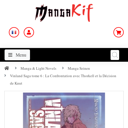
Menu
Manga & Light Novels
Manga Seinen
Vinland Saga tome 6 : La Confrontation avec Thorkell et la Décision
de Knut