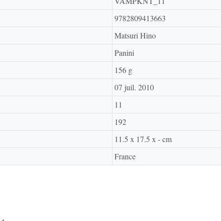
VAMPKNT_11
9782809413663
Matsuri Hino
Panini
156 g
07 juil. 2010
11
192
11.5 x 17.5 x - cm
France