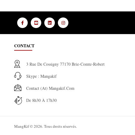
CONTACT
3 Rue De Cossigny 77170 Brie-Comte-Robert
Skype : Mangakif
Contact (at) Mangakif.com
De 8h30 À 17h30
MangKif © 2026. Tous droits réservés.