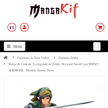
Menu
Figurines de Jeux Vidéo
Figurine Zelda
Statue de Link de "La légende de Zelda: Skyward Sword" par WIJJZY
AOEMONE - Modèle Anime 20cm