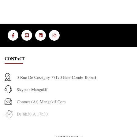
CONTACT
3 Rue De Cossigny 77170 Brie-Comte-Robert
Skype : Mangakif
Contact (at) Mangakif.com
De 8h30 À 17h30
INFORMATION