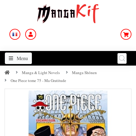
Menu
Manga & Light Novels
Manga Shōnen
One Piece tome 75 - Ma Gratitude