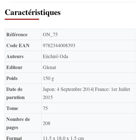
Caractéristiques
Référence
ON_75
Code EAN
9782344008393
Auteurs
Eiichirō Oda
Editeur
Glenat
Poids
150 g
Date de
Japon: 4 Septembre 2014| France: 1er Juillet
parution
2015
Tome
75
Nombre de
208
pages
Format
11.5 x 18.0 x 1.5 cm