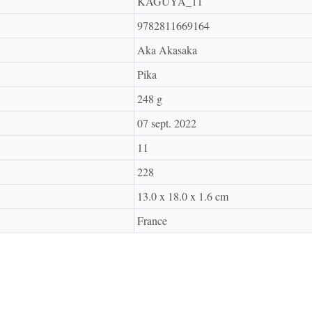
KAGUYA_11
9782811669164
Aka Akasaka
Pika
248 g
07 sept. 2022
11
228
13.0 x 18.0 x 1.6 cm
France