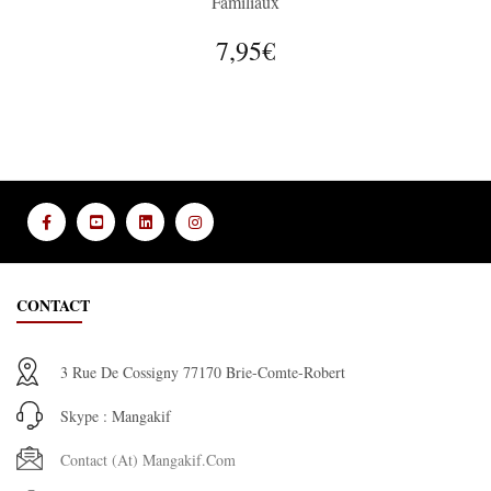
Familiaux
7,95€
CONTACT
3 Rue De Cossigny 77170 Brie-Comte-Robert
Skype : Mangakif
Contact (at) Mangakif.com