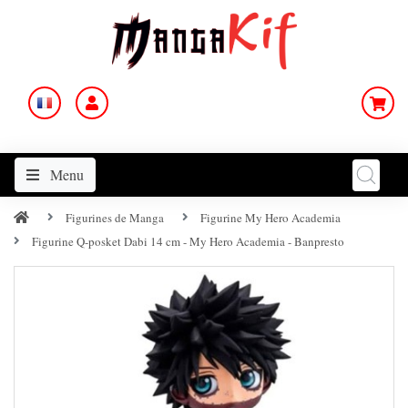
Menu
Figurines de Manga
Figurine My Hero Academia
Figurine Q-posket Dabi 14 cm - My Hero Academia - Banpresto