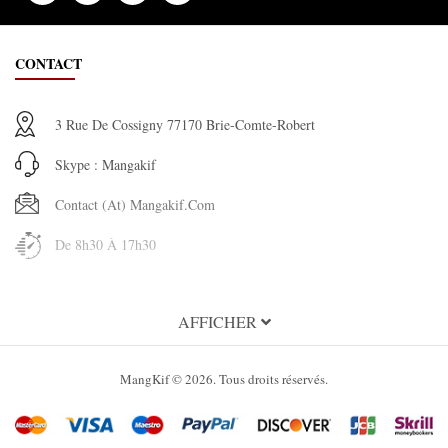
CONTACT
3 Rue De Cossigny 77170 Brie-Comte-Robert
Skype : Mangakif
Contact (at) Mangakif.com
De 8h30 À 17h30
INFORMATION
AFFICHER
À propos de MangaKif
MangKif © 2026. Tous droits réservés.
Condition Générales d'utilisation
Mentions légales MangaKif