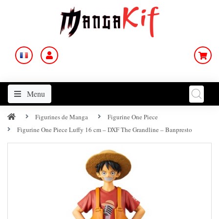
Menu
Figurines de Manga
Figurine One Piece
Figurine One Piece Luffy 16 cm – DXF The Grandline – Banpresto