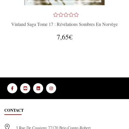
Vinland Saga Tome 17 : Révélations Sombres En Norvège
7,65€
CONTACT
3 Rue De Cossigny 77170 Brie-Comte-Robert