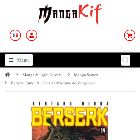
Menu
Manga & Light Novels
Manga Seinen
Berserk Tome 19 : Guts, la Machine de Vengeance